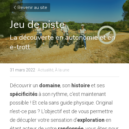
Revenir au site
Jeu de piste
La découverte en autonomie et en 
e-trott
31 mars 2022
·
Actualité,
À la une
Découvrir un 
domaine
, son 
histoire
 et ses 
spécificités
 à son rythme, c'est maintenant 
possible ! Et cela sans guide physique. Original 
n'est-ce pas ? L'objectif est de vous permettre 
de décupler votre sensation d'
exploration
 en 
étant acteur de votre 
randonnée
, vous êtes pour 